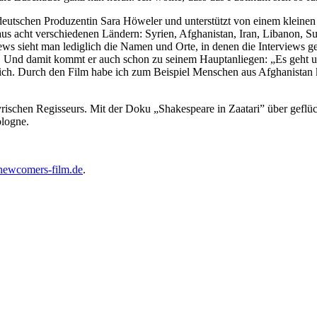
eutschen Produzentin Sara Höweler und unterstützt von einem kleinen
 acht verschiedenen Ländern: Syrien, Afghanistan, Iran, Libanon, Su
ews sieht man lediglich die Namen und Orte, in denen die Interviews 
li. Und damit kommt er auch schon zu seinem Hauptanliegen: „Es geh
gleich. Durch den Film habe ich zum Beispiel Menschen aus Afghanista
ischen Regisseurs. Mit der Doku „Shakespeare in Zaatari” über geflüc
ologne.
newcomers-film.de
.