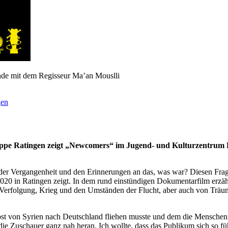
e mit dem Regisseur Ma’an Mouslli
gen
uppe Ratingen zeigt „Newcomers“ im Jugend- und Kulturzentrum 
it der Vergangenheit und den Erinnerungen an das, was war? Diesen F
20 in Ratingen zeigt. In dem rund einstündigen Dokumentarfilm erzähl
erfolgung, Krieg und den Umständen der Flucht, aber auch von Träum
bst von Syrien nach Deutschland fliehen musste und dem die Menschen 
n die Zuschauer ganz nah heran. Ich wollte, dass das Publikum sich so f