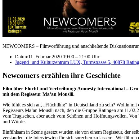
NEWCOMERS – Filmvorführung und anschließende Diskussionsrund
Datum
11. Februar 2020 19:00
–
21:00 Uhr
Jugend- und Kulturzentrum LUX, Turmstrasse 5, 40878 Ratin
Newcomers erzählen ihre Geschichte
Film über Flucht und Vertreibung: Amnesty International – Gr
mit dem Regisseur Ma’an Mouslli.
Wie fühlt es sich an, „Flüchtling“ in Deutschland zu sein? Wohin m
Regisseurs Ma’an Mouslli nach, den die Gruppe Ratingen am 11.02.20
vom Tragischen, aber auch vom Schönen und Hoffnungsvollen. Von V
und Würde.
Einfühlsam in Szene gesetzt wurden sie von einem Regisseur, der sel
verstanden, die Interviewten für sich sprechen zu lassen: „Wir führe